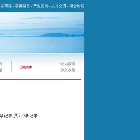
科学研究
-
群英聚首
-
产业发展
-
人才交流
-
聚合论坛
作
·
设为首页
English
馈
·
加入收藏
0条记录,共计0条记录