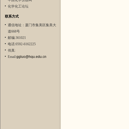
中国化学仪器网
化学化工论坛
联系方式
通信地址：厦门市集美区集美大
道668号
邮编:361021
电话:0592-6162225
传真:
Email:
ggluo@hqu.edu.cn