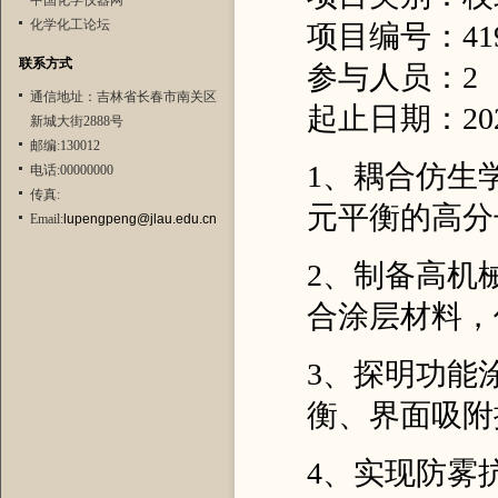
中国化学仪器网
化学化工论坛
项目编号：4190
联系方式
参与人员：2
通信地址：吉林省长春市南关区
起止日期：2022.
新城大街2888号
邮编:130012
1、耦合仿生
电话:00000000
传真:
元平衡的高分
Email:
lupengpeng@jlau.edu.cn
2、制备高机
合涂层材料，
3、探明功能
衡、界面吸附
4、实现防雾