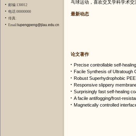
乓球运动，喜欢交叉学科学术交
邮编:130012
电话:00000000
最新动态
传真:
Email:
lupengpeng@jlau.edu.cn
论文著作
Precise controllable self-heali
Facile Synthesis of Ultratough 
Robust Superhydrophobic PEEK S
Responsive slippery membrane wi
Surprisingly fast self-healing coa
A facile antifogging/frost-resista
Magnetically controlled interfa