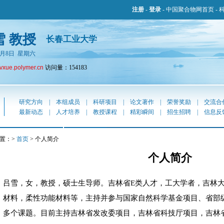
注册
-
登录
-
中国聚合物网首页
-
雪 教授
长春工业大学
年8月8日 星期六
lvxue.polymer.cn
访问量：154183
研究方向
|
本组成员
|
科研项目
|
论文著作
|
荣誉奖励
|
交流合
最新动态
|
人才培养
|
教授课程
|
精彩瞬间
|
招生招聘
|
信息反
置：>
首页
> 个人简介
个人简介
吕雪，女，教授，硕士生导师。吉林省E类人才，工大学者，吉林
材料，柔性功能材料等，主持并参与国家自然科学基金项目、省部
多个课题。目前主持吉林省发改委项目，吉林省科技厅项目，吉林