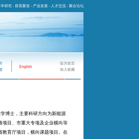
科学研究
-
群英聚首
-
产业发展
-
人才交流
-
聚合论坛
作
·
设为首页
English
馈
·
加入收藏
大学博士，主要科研方向为新能源
级项目、市重大专项及企业横向等
省教育厅项目，横向课题项目。在