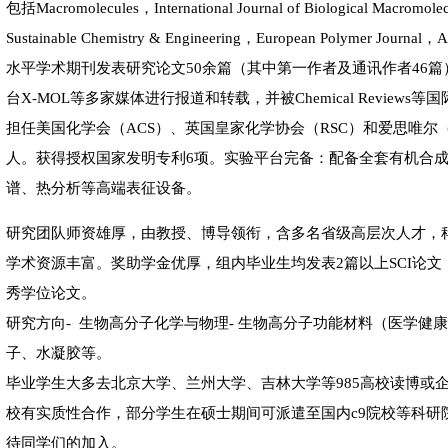
包括Macromolecules，International Journal of Biological Macrom
Sustainable Chemistry & Engineering，European Polymer Journal，
水平学术期刊发表研究论文50余篇（其中第一作者及通讯作者46
台X-MOL等多家媒体进行报道和转载，并被Chemical Review
担任美国化学会（ACS）、英国皇家化学协会（RSC）和爱思唯尔（El
人。获得授权国家发明专利6项。实验平台完备：配备全套有机合
谱、热分析等高端表征设备。
研究团队师资雄厚，由教授、博导领衔，含多名省级高层次人才，
学术资源丰富。奖助学金优厚，组内毕业生均发表2篇以上SCI论
秀学位论文。
研究方向- 生物高分子化学与物理- 生物高分子功能材料（医学健康
子、水凝胶等。
毕业学生大多去北京大学、兰州大学、吉林大学等985高校读博或
校有实质性合作，部分学生在硕士期间可派遣至国内c9院校等科研
待同学们的加入。