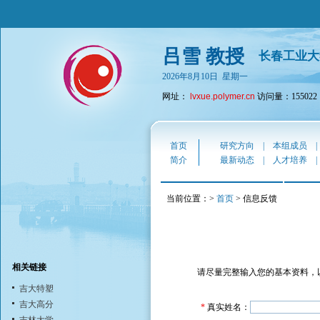
吕雪 教授
长春工业大
2026年8月10日 星期一
网址：
lvxue.polymer.cn
访问量：155022
首页
研究方向
|
本组成员
简介
最新动态
|
人才培养
当前位置：>
首页
> 信息反馈
相关链接
请尽量完整输入您的基本资料，
吉大特塑
吉大高分
*
真实姓名：