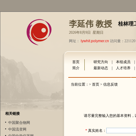
李延伟 教授
桂林理
2026年8月9日 星期日
网址：
lywhit.polymer.cn
访问量：221120
首页
研究方向
|
本组成员
简介
最新动态
|
人才培养
当前位置：>
首页
> 信息反馈
相关链接
请尽量完整输入您的基本资料，
中国聚合物网
中国流变网
*
真实姓名：