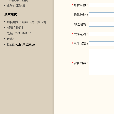
中国化学仪器网
*
单位名称：
化学化工论坛
联系方式
通讯地址：
通信地址：桂林市建干路12号
邮政编码：
邮编:541004
电话:0773-5898551
*
联系电话：
传真:
*
电子邮箱：
Email:
lywhit@126.com
*
留言内容：