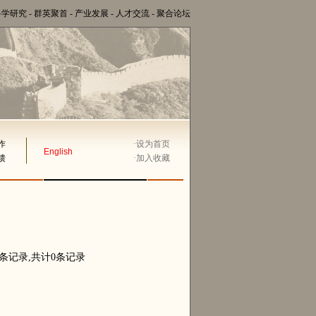
科学研究
-
群英聚首
-
产业发展
-
人才交流
-
聚合论坛
作
·
设为首页
English
馈
·
加入收藏
0条记录,共计0条记录