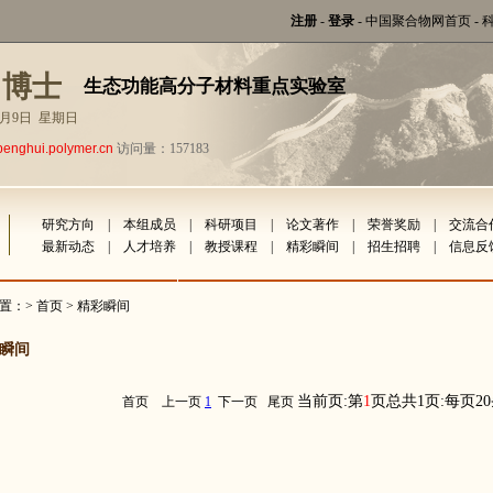
注册
-
登录
-
中国聚合物网首页
-
 博士
生态功能高分子材料重点实验室
年8月9日 星期日
penghui.polymer.cn
访问量：157183
研究方向
|
本组成员
|
科研项目
|
论文著作
|
荣誉奖励
|
交流合
最新动态
|
人才培养
|
教授课程
|
精彩瞬间
|
招生招聘
|
信息反
置：>
首页
> 精彩瞬间
瞬间
当前页:第
1
页总共1页:每页2
首页
上一页
1
下一页
尾页