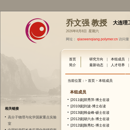
乔文强 教授
大连理
2026年8月8日 星期六
网址：
qiaowenqiang.polymer.cn
访问量：
首页
研究方向
|
本组成员
简介
最新动态
|
人才培养
当前位置：>
首页
> 本组成员
本组成员
[2011级]郑秀萍-博士在读
[2010级]刘波-博士在读
相关链接
[2013级]韩金峰-硕士在读
高分子物理与化学国家重点实验
[2012级]胡六永-博士在读
室
[2012级]陈秀红-博士在读