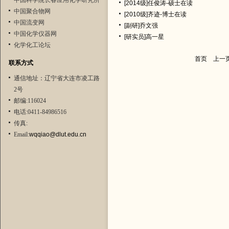
中国科学院长春应用化学研究所
[2014级]任俊涛-硕士在读
中国聚合物网
[2010级]齐迹-博士在读
中国流变网
[副研]乔文强
中国化学仪器网
[研实员]高一星
化学化工论坛
首页
上一
联系方式
通信地址：辽宁省大连市凌工路
2号
邮编:116024
电话:0411-84986516
传真:
Email:
wqqiao@dlut.edu.cn