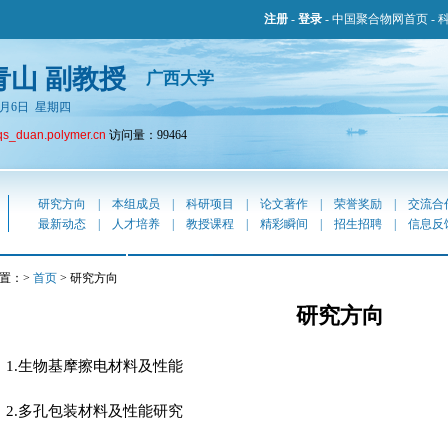
注册
-
登录
-
中国聚合物网首页
-
青山 副教授
广西大学
年8月6日 星期四
qs_duan.polymer.cn
访问量：99464
研究方向
|
本组成员
|
科研项目
|
论文著作
|
荣誉奖励
|
交流合
最新动态
|
人才培养
|
教授课程
|
精彩瞬间
|
招生招聘
|
信息反
置：>
首页
> 研究方向
研究方向
1.生物基摩擦电材料及性能
2.多孔包装材料及性能研究