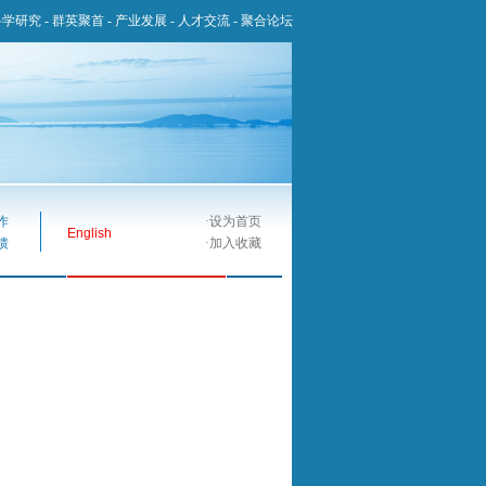
科学研究
-
群英聚首
-
产业发展
-
人才交流
-
聚合论坛
作
·
设为首页
English
馈
·
加入收藏