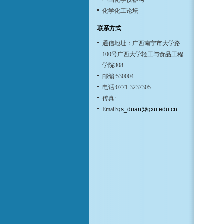
中国化学仪器网
化学化工论坛
联系方式
通信地址：广西南宁市大学路
100号广西大学轻工与食品工程
学院308
邮编:530004
电话:0771-3237305
传真:
Email:
qs_duan@gxu.edu.cn