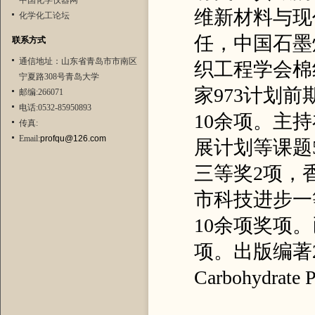
中国化学仪器网
维新材料与现
化学化工论坛
任，中国石墨
联系方式
通信地址：山东省青岛市市南区
织工程学会棉
宁夏路308号青岛大学
家973计划
邮编:266071
电话:0532-85950893
10余项。主
传真:
Email:
profqu@126.com
展计划等课题
三等奖2项，
市科技进步一
10余项奖项
项。出版编著2
Carbohydra