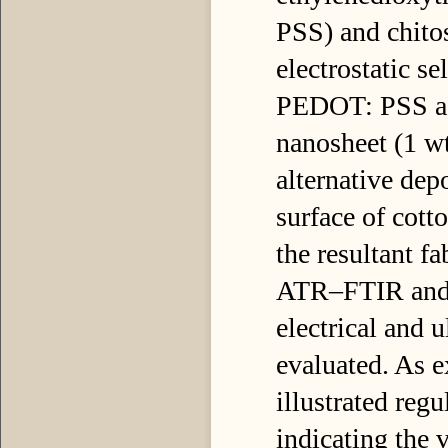
PSS) and chitos
electrostatic s
PEDOT: PSS as
nanosheet (1 w
alternative dep
surface of cott
the resultant 
ATR–FTIR and d
electrical and u
evaluated. As e
illustrated reg
indicating the 