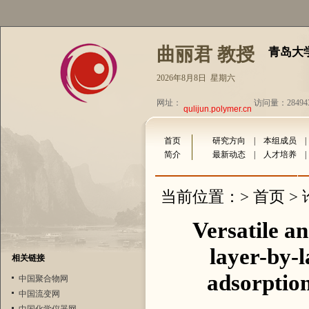
曲丽君 教授
青岛大
2026年8月8日 星期六
网址：
访问量：28494
qulijun.polymer.cn
首页
研究方向
|
本组成员
简介
最新动态
|
人才培养
首页
当前位置：>
>
Versatile an
layer-by-l
相关链接
adsorptio
中国聚合物网
中国流变网