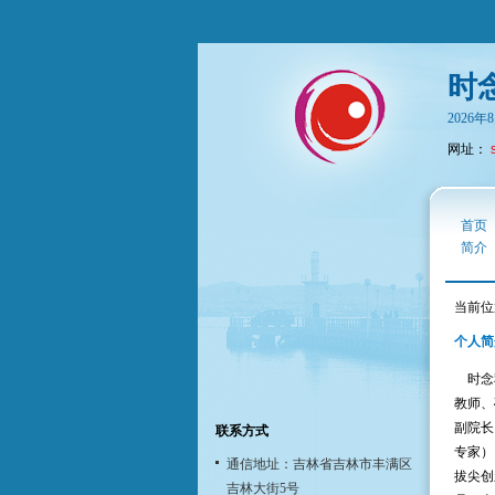
时
2026
网址：
首页
简介
当前位
个人简
时念秋
教师、
副院长
联系方式
专家）
通信地址：吉林省吉林市丰满区
拔尖创
吉林大街5号