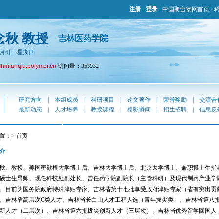
注册
-
登录
-
中国聚合物网首页
-
念秋 教授
吉林医药学院
年8月6日 星期四
shinianqiu.polymer.cn
访问量：353932
研究方向
|
本组成员
|
科研项目
|
论文著作
|
荣誉奖励
|
交流合
最新动态
|
人才培养
|
教授课程
|
精彩瞬间
|
招生招聘
|
信息反
置：> 首页
介
、教授、美国密歇根大学博士后、吉林大学博士后、北京大学博士、兼职博士生指
硕士生导师、现任科技处副处长、曾任药学院副院长（主管科研）及现代制药产业学
。目前为国务院政府特殊津贴专家、吉林省第十七批享受政府津贴专家（省有突出贡
、吉林省高层次C类人才、吉林省长白山人才工程人选（青年拔尖类）、吉林省第八
新人才（二层次）、吉林省第六批拔尖创新人才（三层次）、吉林省优秀留学回国人