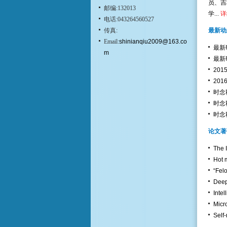
员、吉
邮编:132013
学...
详
电话:043264560527
传真:
最新动
Email:
shinianqiu2009@163.co
最新研
m
最新研
20
20
时念
时念
时念
论文著
The I
Hot m
“Fel
Deepe
Inte
Micro
Self-