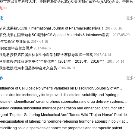
林市杰出青年科技人才、美国控释协会(CRS)及美国制药家协会(AAPS)会员、中国药
细
>>
态
更多
究成果被SCI期刊International Journal of Pharmaceutics接收！
2017-06-16
究成果在国际知名SCI期刊ACS Applied Materials & Interfaces发表...
2017-05-29
15年实验室 毕业留念
2017-04-16
16实验室毕业留念照片
2017-04-16
秋副教授获第四届吉林省生命科学创新大赛指导教师一等奖
2017-04-14
秋副教授连续获评本单位“年度优秀”（2014年、2015年、2016年）
2017-04-14
秋副教授成为中国晶体学会永久会员
2016-10-19
作
更多
nfluence of Cellulosic Polymer''s Variables on Dissolution/Solubility of Am...
elt extrusion technology for improved dissolution, solubility and "spring-p...
odipine-indomethacin” co-amorphous supersaturating drug delivery systems: ...
ned cellular/subcellular interface penetration and enhanced antitumor effic...
lligent "Peptide-Gathering Mechanical Arm" Tames Wild "Trojan-Horse" Peptide...
encapsulation of luteinizing hormone-releasing hormone agonist in poly (lac...
micellizing solid dispersions enhance the properties and therapeutic potent...