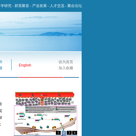
科学研究
-
群英聚首
-
产业发展
-
人才交流
-
聚合论坛
作
·
设为首页
English
馈
·
加入收藏
导
院
献
批
1
2
3
4