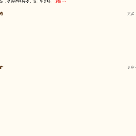
院，受聘特聘教授，博士生导师...
详细
>>
态
更多
作
更多