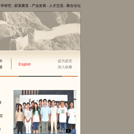
科学研究
-
群英聚首
-
产业发展
-
人才交流
-
聚合论坛
作
·
设为首页
English
馈
·
加入收藏
获
加
学院
物
1
2