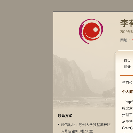
李
2026
网址：
首页
简介
当前位
个人简
http
得北京
州理工学院
联系方式
从事博士
通信地址：苏州大学独墅湖校区
Cent
32号信箱910楼206室