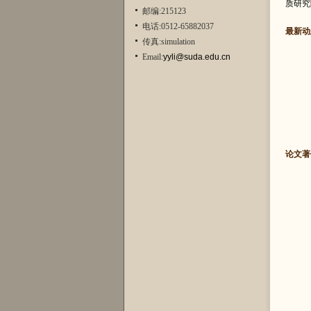
质研究
邮编:215123
电话:0512-65882037
最新动
传真:simulation
Email:
yyli@suda.edu.cn
论文著