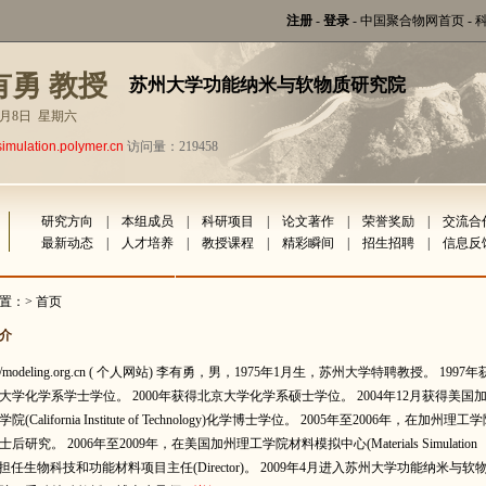
注册
-
登录
-
中国聚合物网首页
-
有勇 教授
苏州大学功能纳米与软物质研究院
年8月8日 星期六
simulation.polymer.cn
访问量：219458
研究方向
|
本组成员
|
科研项目
|
论文著作
|
荣誉奖励
|
交流合
最新动态
|
人才培养
|
教授课程
|
精彩瞬间
|
招生招聘
|
信息反
置：> 首页
介
://modeling.org.cn ( 个人网站) 李有勇，男，1975年1月生，苏州大学特聘教授。 1997年
大学化学系学士学位。 2000年获得北京大学化学系硕士学位。 2004年12月获得美国
(California Institute of Technology)化学博士学位。 2005年至2006年，在加州理工
后研究。 2006年至2009年，在美国加州理工学院材料模拟中心(Materials Simulation
er)担任生物科技和功能材料项目主任(Director)。 2009年4月进入苏州大学功能纳米与软