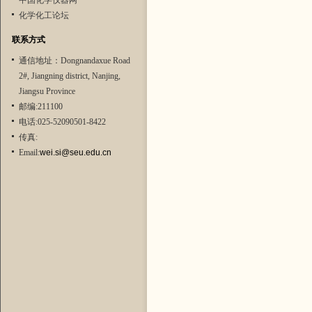
中国化学仪器网
化学化工论坛
联系方式
通信地址：Dongnandaxue Road
2#, Jiangning district, Nanjing,
Jiangsu Province
邮编:211100
电话:025-52090501-8422
传真:
Email:
wei.si@seu.edu.cn