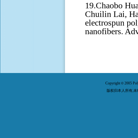
19.Chaobo Huan
Chuilin Lai, H
electrospun po
nanofibers. Ad
Copyright
2005 Pol
©
版权归本人所有,未