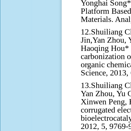
Yonghai Song*,
Platform Base
Materials. Ana
12.Shuiliang 
Jin,Yan Zhou, 
Haoqing Hou* .
carbonization o
organic chemic
Science, 2013,
13.Shuiliang C
Yan Zhou, Yu C
Xinwen Peng, 
corrugated elec
bioelectrocata
2012, 5, 9769-