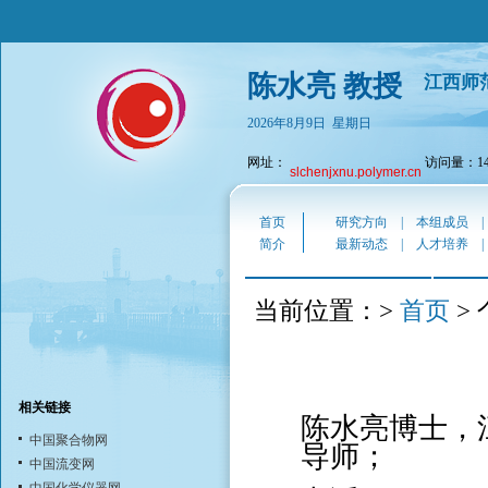
陈水亮 教授
江西师
2026年8月9日 星期日
网址：
访问量：149
slchenjxnu.polymer.cn
首页
研究方向
|
本组成员
简介
最新动态
|
人才培养
首页
当前位置：>
>
相关链接
陈水亮博士，
中国聚合物网
导师；
中国流变网