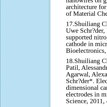
nanowires on gr
architecture fo
of Material Ch
17.Shuiliang C
Uwe Schr?der, 
supported nitro
cathode in micr
Bioelectronics
18.Shuiliang C
Patil, Alessan
Agarwal, Alexa
Schr?der*. Ele
dimensional ca
electrodes in m
Science, 2011,