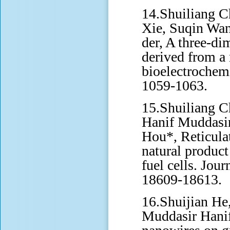
14.Shuiliang 
Xie, Suqin Wa
der, A three-d
derived from a 
bioelectrochem
1059-1063.
15.Shuiliang C
Hanif Muddasi
Hou*, Reticula
natural produc
fuel cells. Jou
18609-18613.
16.Shuijian He
Muddasir Hanif