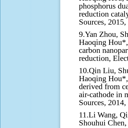
phosphorus dua
reduction catal
Sources, 2015,
9.Yan Zhou, Sh
Haoqing Hou*, 
carbon nanopar
reduction, Elec
10.Qin Liu, Sh
Haoqing Hou*,
derived from ce
air-cathode in 
Sources, 2014,
11.Li Wang, Qi
Shouhui Chen, 