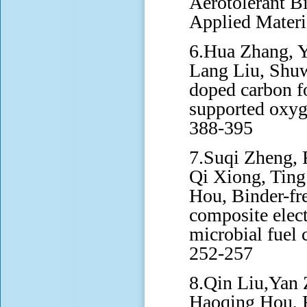
Aerotolerant B
Applied Materi
6.Hua Zhang, 
Lang Liu, Shuw
doped carbon fo
supported oxyge
388-395
7.Suqi Zheng, 
Qi Xiong, Ting
Hou, Binder-fre
composite elec
microbial fuel 
252-257
8.Qin Liu,Yan 
Haoqing Hou, F