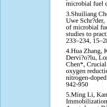
microbial fuel
3.Shuiliang Ch
Uwe Schr?der, 
of microbial fu
studies to prac
233–234, 15–2
4.Hua Zhang, 
Dervi?o?lu, Lo
Chen*, Crucial 
oxygen reductio
nitrogen-doped
942-950
5.Ming Li, Kan
Immobilization