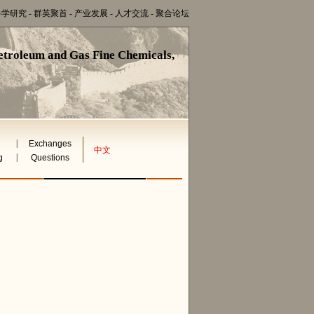
科学研究
-
群英聚首
-
产业发展
-
人才交流
-
聚合论坛
etroleum and Gas Fine Chemicals,
|
Exchanges
中文
|
g
Questions