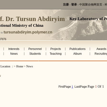
注册
-
登录
-
中国聚合物网首页
-
f. Dr. Tursun Abdiryim
Key Laboratory of P
tional Ministry of China
tursunabdiryim.polymer.cn
 to
87076
 7th 2026
|
|
|
|
|
Interests
Personnel
Projects
Publications
Awards
|
|
|
|
|
e
News
Students
Teaching
Album
Recruitin
t Location ：> Home > News
s
Page
1
Of 1
FirstPage
1
LastPage