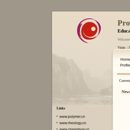
Pro
Educa
Welcome
Visits：
Fri. Aug
Home
Profil
Curren
New
Links
www.polymer.cn
www.rheology.cn
www.chemshow.cn