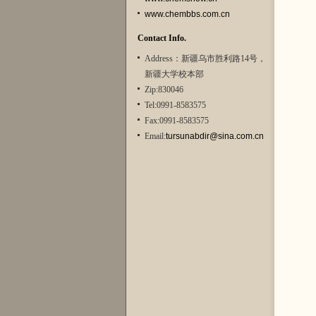
www.chembbs.com.cn
Contact Info.
Address：新疆乌市胜利路14号，
新疆大学校本部
Zip:830046
Tel:0991-8583575
Fax:0991-8583575
Email:
tursunabdir@sina.com.cn