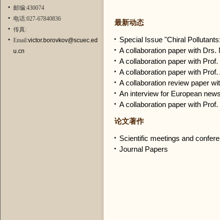
邮编:430074
电话:027-67840836
最新动态
传真:
Special Issue "Chiral Pollutant
Email:
victor.borovkov@scuec.ed
A collaboration paper with Drs. 
u.cn
A collaboration paper with Prof.
A collaboration paper with Prof. 
A collaboration review paper wit
An interview for European newsp
A collaboration paper with Prof
论文著作
Scientific meetings and confer
Journal Papers