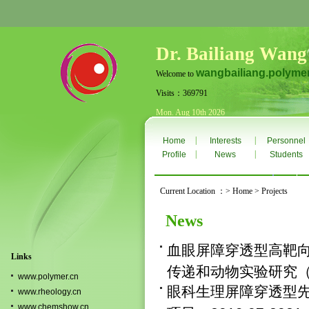
Dr. Bailiang Wang
wangbailiang.polyme
Welcome to
Visits：369791
Mon. Aug 10th 2026
|
|
Home
Interests
Personnel
|
|
Profile
News
Students
Current Location ：> Home > Projects
News
血眼屏障穿透型高靶
Links
传递和动物实验研究（重点
www.polymer.cn
眼科生理屏障穿透型
www.rheology.cn
www.chemshow.cn