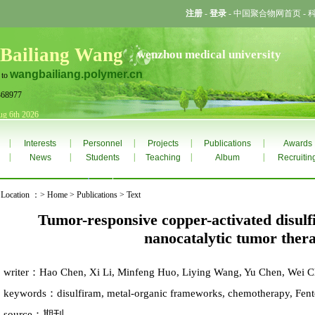
注册
-
登录
-
中国聚合物网首页
-
 Bailiang Wang
wenzhou medical university
wangbailiang.polymer.cn
 to
368977
ug 6th 2026
|
|
|
|
|
Interests
Personnel
Projects
Publications
Awards
|
|
|
|
|
News
Students
Teaching
Album
Recruitin
 Location ：> Home > Publications > Text
Tumor-responsive copper-activated disulf
nanocatalytic tumor ther
writer：Hao Chen, Xi Li, Minfeng Huo, Liying Wang, Yu Chen, Wei C
keywords：disulfiram, metal-organic frameworks, chemotherapy, Fento
source：期刊