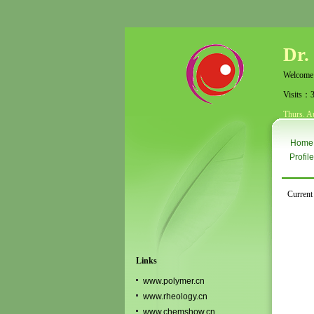
Dr.
Welcome
Visits：
Thurs. A
Home
Profile
Current
Links
www.polymer.cn
www.rheology.cn
www.chemshow.cn