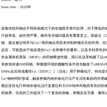
Issue time：2020年
探索传统药物在不同疾病模式下的生物医学替代应用，对于降低药
疗效率低、副作用严重、耐药等关键问题具有重要意义。双硫仑（D
物，最近被证明并与Cu2+类药物合用具有抑制肿瘤生长的作用，
反应，可能是由于低浓度的Cu2+在肿瘤中的蓄积，以及非特异性的
米金属有机骨架（MOFs）的药物释放性能，我们在这里构建了以nM
有效地传递DSF药物。肿瘤微环境的微酸性条件首先触发了nMOFs
DSFto反应形成毒性Cu（DDTC）2（活化）用于肿瘤化疗。特别是
Cu+物种同时形成，触发肿瘤内纳米催化疗法产生活性氧协同作用
瘤反应性化疗和纳米催化治疗是通过科大DSF纳米药物具有良好的
癌效果。目前的工作提供了一个复杂的策略，肿瘤反应无毒，毒性