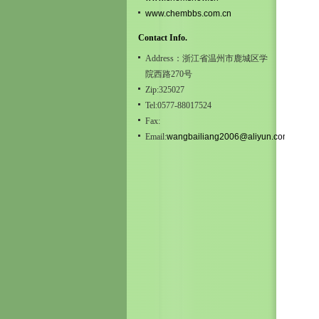
www.chembbs.com.cn
Contact Info.
Address：浙江省温州市鹿城区学
院西路270号
Zip:325027
Tel:0577-88017524
Fax:
Email:
wangbailiang2006@aliyun.com