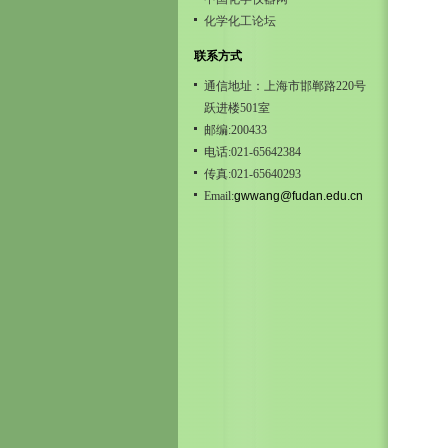
化学化工论坛
联系方式
通信地址：上海市邯郸路220号
跃进楼501室
邮编:200433
电话:021-65642384
传真:021-65640293
Email:
gwwang@fudan.edu.cn