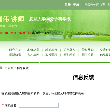
注册
-
登录
-
中国聚合物网首页
-
国伟 讲师
复旦大学高分子科学系
8月8日 星期六
wangguowei.polymer.cn
访问量：266523
研究方向
|
本组成员
|
科研项目
|
论文著作
|
荣誉奖励
|
交流合
最新动态
|
人才培养
|
教授课程
|
精彩瞬间
|
招生招聘
|
信息反
置：>
首页
> 信息反馈
信息反馈
请尽量完整输入您的基本资料，以便于我们能及时与您取得联系
*
真实姓名：