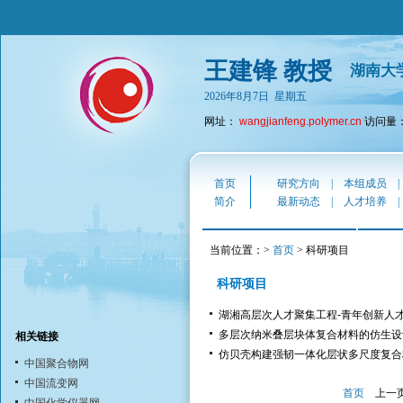
王建锋 教授
湖南大
2026年8月7日 星期五
网址：
wangjianfeng.polymer.cn
访问量：2
首页
研究方向
|
本组成员
简介
最新动态
|
人才培养
当前位置：>
首页
> 科研项目
科研项目
湖湘高层次人才聚集工程-青年创新人
多层次纳米叠层块体复合材料的仿生设
相关链接
仿贝壳构建强韧一体化层状多尺度复合
中国聚合物网
中国流变网
首页
上一