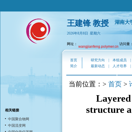
王建锋 教授
湖南大
2026年8月8日 星期六
网址：
访问量：2
wangjianfeng.polymer.cn
首页
研究方向
|
本组成员
简介
最新动态
|
人才培养
首页
当前位置：>
>
Layered 
structure 
相关链接
中国聚合物网
中国流变网