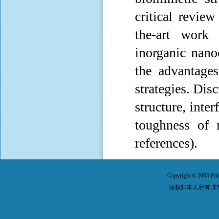
critical revie
the-art work 
inorganic nano
the advantage
strategies. Dis
structure, inte
toughness of 
references).
Copyright
2005 Pol
©
版权归本人所有,未