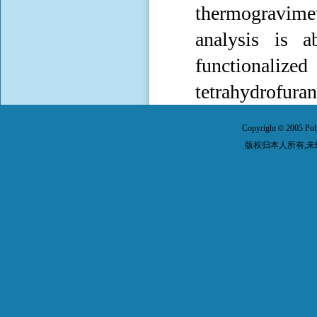
thermogravim
analysis is a
functionalized
tetrahydrofuran
Copyright
2005 Pol
©
版权归本人所有,未