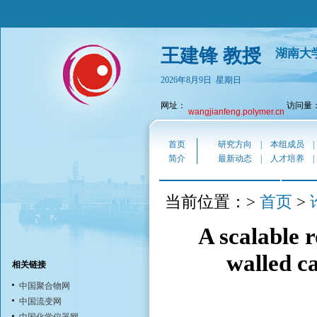
王建锋 教授
湖南大
2026年8月9日 星期日
网址：
访问量：2
wangjianfeng.polymer.cn
首页
研究方向
|
本组成员
简介
最新动态
|
人才培养
首页
当前位置：>
>
A scalable r
walled c
相关链接
中国聚合物网
中国流变网