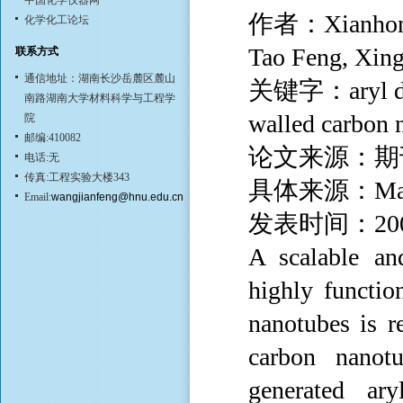
中国化学仪器网
作者：Xianhong 
化学化工论坛
Tao Feng, Xin
联系方式
通信地址：湖南长沙岳麓区麓山
关键字：aryl diazo
南路湖南大学材料科学与工程学
walled carbon
院
邮编:410082
论文来源：期
电话:无
传真:工程实验大楼343
具体来源：Macromo
Email:
wangjianfeng@hnu.edu.cn
发表时间：20
A scalable an
highly functio
nanotubes is r
carbon nanot
generated ar