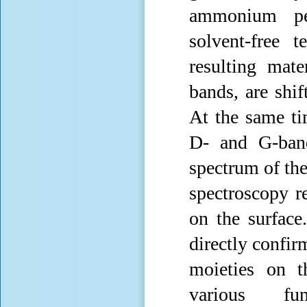
ammonium pers
solvent‐free 
resulting mate
bands, are shi
At the same tim
D‐ and G‐band
spectrum of the
spectroscopy r
on the surface
directly confir
moieties on t
various fu