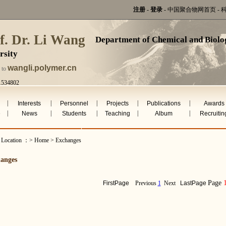
注册
-
登录
-
中国聚合物网首页
-
f. Dr. Li Wang
Department of Chemical and Biolog
rsity
wangli.polymer.cn
 to
1534802
ug 6th 2026
|
|
|
|
|
Interests
Personnel
Projects
Publications
Awards
|
|
|
|
|
e
News
Students
Teaching
Album
Recruitin
t Location ：> Home > Exchanges
anges
Page
FirstPage
Previous
1
Next
LastPage