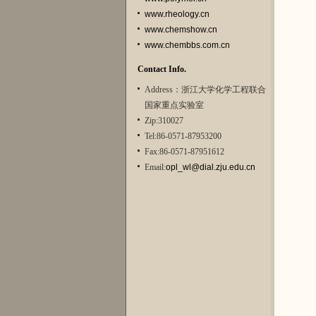
www.rheology.cn
www.chemshow.cn
www.chembbs.com.cn
Contact Info.
Address：浙江大学化学工程联合
国家重点实验室
Zip:310027
Tel:86-0571-87953200
Fax:86-0571-87951612
Email:
opl_wl@dial.zju.edu.cn