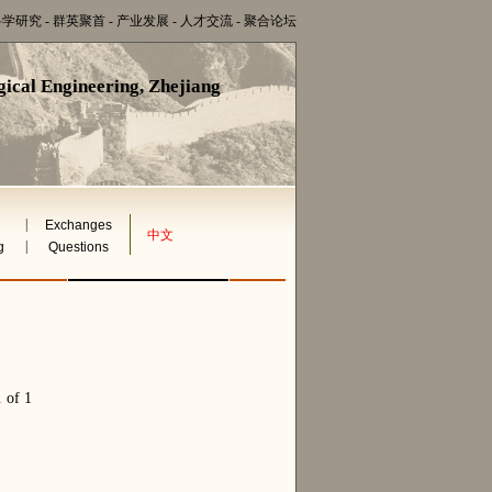
科学研究
-
群英聚首
-
产业发展
-
人才交流
-
聚合论坛
ical Engineering, Zhejiang
|
Exchanges
中文
|
g
Questions
1
of 1