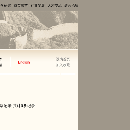
科学研究
-
群英聚首
-
产业发展
-
人才交流
-
聚合论坛
作
·
设为首页
English
馈
·
加入收藏
0条记录,共计0条记录