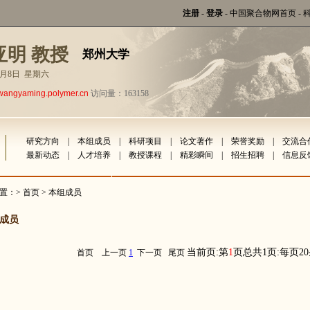
注册
-
登录
-
中国聚合物网首页
-
亚明 教授
郑州大学
年8月8日 星期六
wangyaming.polymer.cn
访问量：163158
研究方向
|
本组成员
|
科研项目
|
论文著作
|
荣誉奖励
|
交流合
最新动态
|
人才培养
|
教授课程
|
精彩瞬间
|
招生招聘
|
信息反
置：>
首页
> 本组成员
成员
当前页:第
1
页总共1页:每页2
首页
上一页
1
下一页
尾页