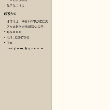
中国化学仪器网
化学化工论坛
联系方式
通信地址：乌鲁木齐市沙依巴克
区友好北路街道新医路102号
邮编:830000
电话:18299179613
传真:
Email:
ybwang@xjnu.edu.cn