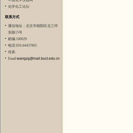
中国化学仪器网
化学化工论坛
联系方式
通信地址：北京市朝阳区北三环
东路15号
邮编:100029
电话:010-64437865
传真:
Email:
wangzg@mail.buct.edu.cn