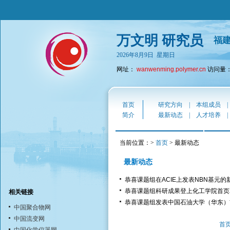
万文明 研究员
福
2026年8月9日 星期日
网址：
wanwenming.polymer.cn
访问量：2
首页
研究方向
|
本组成员
简介
最新动态
|
人才培养
当前位置：>
首页
> 最新动态
最新动态
恭喜课题组在ACIE上发表NBN基元的
恭喜课题组科研成果登上化工学院首页
相关链接
恭喜课题组发表中国石油大学（华东）首篇Nat
中国聚合物网
中国流变网
首