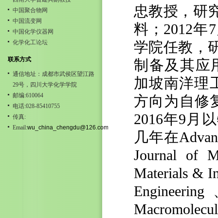
忠教授，研
中国聚合物网
中国流变网
料；
2012
年
7
中国化学仪器网
化学化工论坛
学院任教，
联系方式
制备及其应
通信地址：成都市武侯区望江路
加坡南洋理
29号，四川大学化学学院
邮编:610064
方向为自修
电话:028-85410755
2016年9
传真:
Email:
wu_china_chengdu@126.com
几年在
Advan
Journal of 
Materials & I
Engineering
Macromolecul