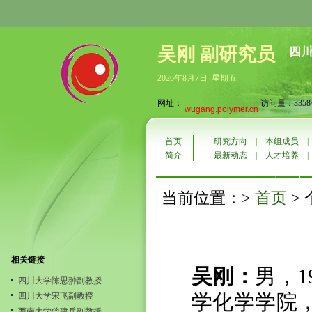
吴刚 副研究员
四
2026年8月7日 星期五
网址：
访问量：3358
wugang.polymer.cn
首页
研究方向
|
本组成员
简介
最新动态
|
人才培养
首页
当前位置：>
>
相关链接
吴刚：
男，
1
四川大学陈思翀副教授
学化学学院
四川大学宋飞副教授
西南大学曾建兵副教授