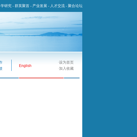
科学研究
-
群英聚首
-
产业发展
-
人才交流
-
聚合论坛
作
·
设为首页
English
馈
·
加入收藏