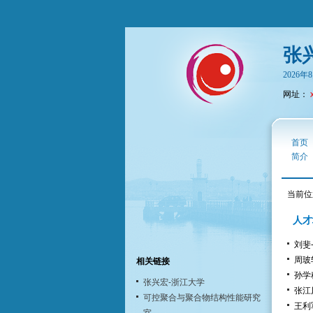
张
2026
网址：
首页
简介
当前位
人才
刘斐-
周玻轩
相关链接
孙学科
张兴宏-浙江大学
张江凤
可控聚合与聚合物结构性能研究
王利军