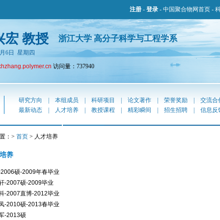
注册
-
登录
-
中国聚合物网首页
-
兴宏 教授
浙江大学 高分子科学与工程学系
年8月6日 星期四
xhzhang.polymer.cn
访问量：737940
研究方向
|
本组成员
|
科研项目
|
论文著作
|
荣誉奖励
|
交流合
最新动态
|
人才培养
|
教授课程
|
精彩瞬间
|
招生招聘
|
信息反
置：>
首页
> 人才培养
培养
2006硕-2009年春毕业
-2007硕-2009毕业
-2007直博-2012毕业
-2010硕-2013春毕业
-2013硕