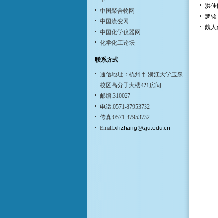
室
洪佳丽
中国聚合物网
罗铭-
中国流变网
魏人建
中国化学仪器网
化学化工论坛
联系方式
通信地址：杭州市 浙江大学玉泉
校区高分子大楼421房间
邮编:310027
电话:0571-87953732
传真:0571-87953732
Email:
xhzhang@zju.edu.cn