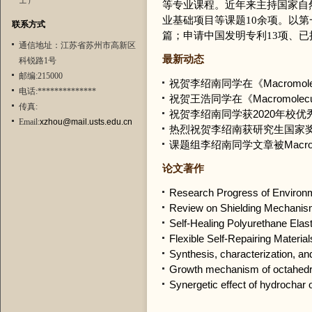
士）
等专业课程。近年来主持国家自
业基础项目等课题10余项。以第
联系方式
篇；申请中国发明专利13项、已授权
通信地址：江苏省苏州市高新区
最新动态
科锐路1号
邮编:215000
祝贺李绍南同学在《Macromolecu
电话:**************
祝贺王浩同学在《Macromolecular 
传真:
祝贺李绍南同学获2020年校优
Email:
xzhou@mail.usts.edu.cn
热烈祝贺李绍南获研究生国家
课题组李绍南同学文章被Macromolecu
论文著作
Research Progress of Environme
Review on Shielding Mechanism 
Self-Healing Polyurethane Elas
Flexible Self-Repairing Materia
Synthesis, characterization, and
Growth mechanism of octahedral 
Synergetic effect of hydrochar o