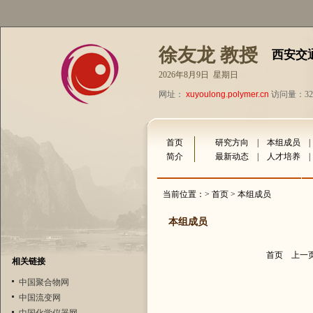
徐友龙 教授
西安交
2026年8月9日 星期日
网址：
xuyoulong.polymer.cn
访问量：323
首页
研究方向
|
本组成员
简介
最新动态
|
人才培养
当前位置：>
首页
> 本组成员
本组成员
首页
上一
相关链接
中国聚合物网
中国流变网