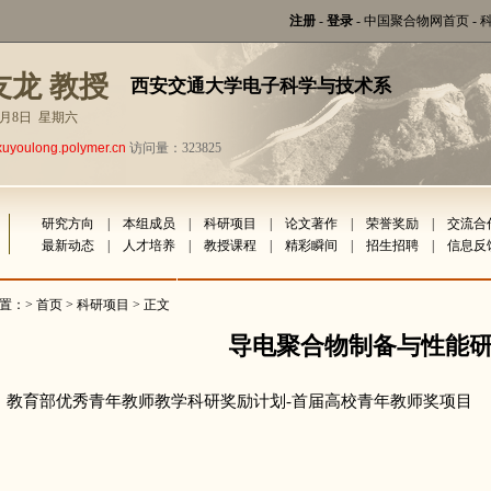
注册
-
登录
-
中国聚合物网首页
-
友龙 教授
西安交通大学电子科学与技术系
年8月8日 星期六
xuyoulong.polymer.cn
访问量：323825
研究方向
|
本组成员
|
科研项目
|
论文著作
|
荣誉奖励
|
交流合
最新动态
|
人才培养
|
教授课程
|
精彩瞬间
|
招生招聘
|
信息反
置：>
首页
>
科研项目
> 正文
导电聚合物制备与性能
教育部优秀青年教师教学科研奖励计划-首届高校青年教师奖项目