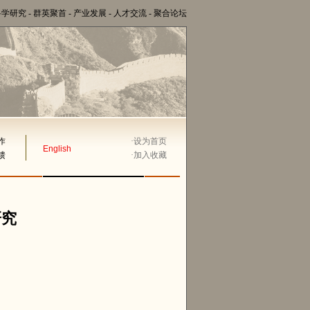
科学研究
-
群英聚首
-
产业发展
-
人才交流
-
聚合论坛
作
·
设为首页
English
馈
·
加入收藏
研究