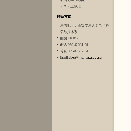
中国化学仪器网
化学化工论坛
联系方式
通信地址：西安交通大学电子科
学与技术系
邮编:710049
电话:029-82665161
传真:029-82665161
Email:
ylxu@mail.xjtu.edu.cn