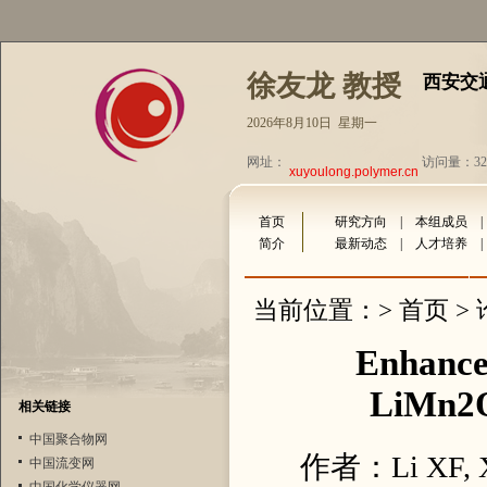
徐友龙 教授
西安交
2026年8月10日 星期一
网址：
访问量：324
xuyoulong.polymer.cn
首页
研究方向
|
本组成员
简介
最新动态
|
人才培养
首页
当前位置：>
>
Enhanced
LiMn2O
相关链接
中国聚合物网
作者：Li XF, X
中国流变网