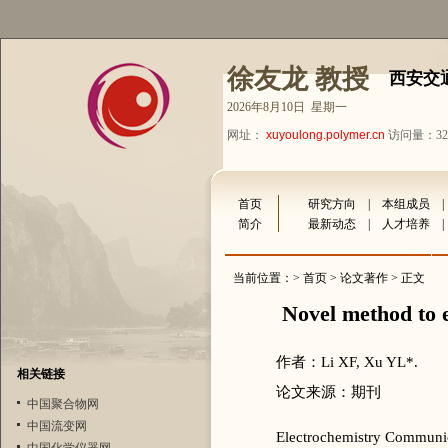
徐友龙 教授
西安交
2026年8月10日 星期一
网址：
xuyoulong.polymer.cn
访问量：324
首页
研究方向
|
本组成员
简介
最新动态
|
人才培养
当前位置：>
首页
>
论文著作
> 正文
Novel method to 
作者：Li XF, Xu YL*.
相关链接
论文来源：期刊
中国聚合物网
中国流变网
Electrochemistry Communic