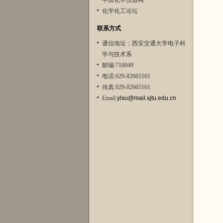
中国化学仪器网
化学化工论坛
联系方式
通信地址：西安交通大学电子科
学与技术系
邮编:710049
电话:029-82665161
传真:029-82665161
Email:
ylxu@mail.xjtu.edu.cn