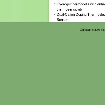
Hydrogel thermocells with enh
thermosensitivity
Dual-Cation Doping Thermoelect
Sensors
Copyright
2005 Poly
©