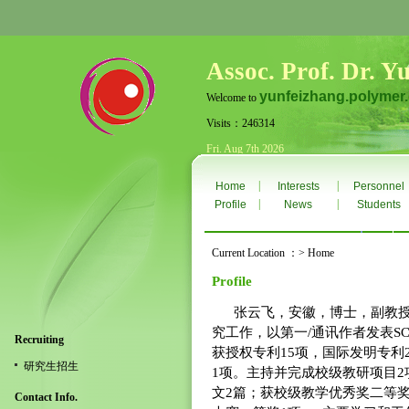
Assoc. Prof. Dr. Y
yunfeizhang.polymer
Welcome to
Visits：246314
Fri. Aug 7th 2026
|
|
Home
Interests
Personnel
|
|
Profile
News
Students
Current Location ：> Home
Profile
张云飞，安徽，博士，副教授
究工作，以第一/通讯作者发表SC
Recruiting
获授权专利15项，国际发明专利
研究生招生
1项。主持并完成校级教研项目2
文2篇；获校级教学优秀奖二等
Contact Info.