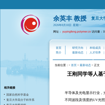
余英丰 教授
复旦大
2026年8月10日 星期一
网址：
yuyingfeng.polymer.cn
访问量：188
首页
研究方向
|
本组成员
简介
最新动态
|
人才培养
当前位置：>
首页
>
最新动态
> 正文
王刚同学等人基
相关链接
半导体及光电显示行业，
国家自然科学基金
不同波段及强度的UV光
复旦大学高分子科学系