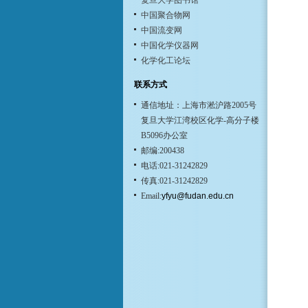
复旦大学图书馆
中国聚合物网
中国流变网
中国化学仪器网
化学化工论坛
联系方式
通信地址：上海市淞沪路2005号
复旦大学江湾校区化学-高分子楼
B5096办公室
邮编:200438
电话:021-31242829
传真:021-31242829
Email:
yfyu@fudan.edu.cn