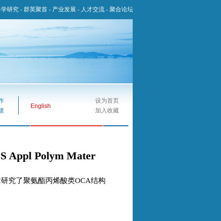
科学研究
-
群英聚首
-
产业发展
-
人才交流
-
聚合论坛
作
·
设为首页
English
馈
·
加入收藏
l Polym Mater
章研究了聚氨酯丙烯酸类OCA结构