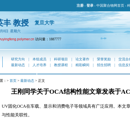
注册
-
登录
-
中国聚合物网首页
-
英丰 教授
复旦大学
年8月8日 星期六
yuyingfeng.polymer.cn
访问量：1887777
研究方向
|
本组成员
|
科研项目
|
论文著作
|
荣誉奖励
|
交流合
最新动态
|
人才培养
|
教授课程
|
精彩瞬间
|
招生招聘
|
信息反
置：>
首页
>
最新动态
> 正文
王刚同学关于OCA结构性能文章发表于ACS App
UV固化OCA在车载、显示和消费电子等领域具有广泛应用。本文
与性能关联性。