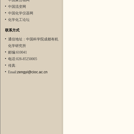
中国聚合物网
中国流变网
中国化学仪器网
化学化工论坛
联系方式
通信地址：中国科学院成都有机
化学研究所
邮编:610041
电话:028-85250005
传真:
Email:
zengyi@cioc.ac.cn