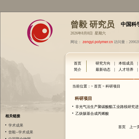
曾毅 研究员
中国科
2026年8月8日 星期六
网址：
zengyi.polymer.cn
访问量：20902
首页
研究方向
|
本组成员
简介
最新动态
|
人才培养
当前位置：>
首页
> 科研项目
科研项目
非光气法生产聚碳酸酯工业路线研究进
乙炔羰基合成丙烯酸
相关链接
学术成果
首页
上一
曾毅--学术成果