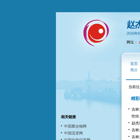
赵
2026
网址：
首页
简介
当前位
精彩
吉林
性转..
相关链接
赵杰课题
中国聚合物网
吉林
中国流变网
吉林