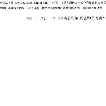
大学赵杰等《ACS Sustain. Chem. Eng.》封面：可见光调控多巴胺介导快速构
大学任露泉院士团队：道法自然，仿生结构物理抗-杀菌协同表面，令细菌无所适从
当前页:第
1
页总共1页:每页2
首页
上一页
1
下一页
尾页