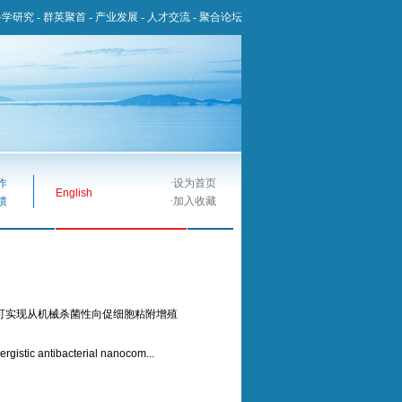
科学研究
-
群英聚首
-
产业发展
-
人才交流
-
聚合论坛
作
·
设为首页
English
馈
·
加入收藏
，可实现从机械杀菌性向促细胞粘附增殖
stic antibacterial nanocom...