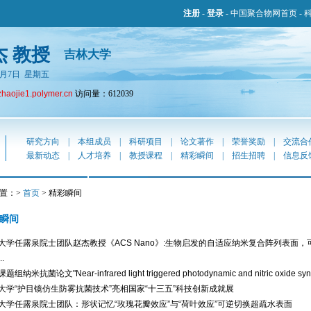
注册
-
登录
-
中国聚合物网首页
-
杰 教授
吉林大学
年8月7日 星期五
zhaojie1.polymer.cn
访问量：612039
研究方向
|
本组成员
|
科研项目
|
论文著作
|
荣誉奖励
|
交流合
最新动态
|
人才培养
|
教授课程
|
精彩瞬间
|
招生招聘
|
信息反
置：>
首页
> 精彩瞬间
瞬间
大学任露泉院士团队赵杰教授《ACS Nano》:生物启发的自适应纳米复合阵列表面
.
组纳米抗菌论文"Near-infrared light triggered photodynamic and nitric oxide synergi
大学“护目镜仿生防雾抗菌技术”亮相国家“十三五”科技创新成就展
大学任露泉院士团队：形状记忆“玫瑰花瓣效应”与“荷叶效应”可逆切换超疏水表面