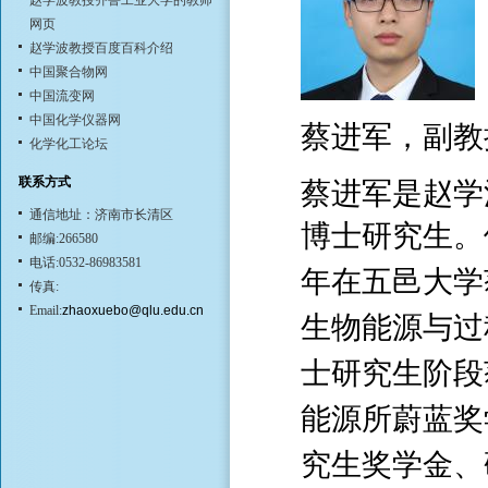
赵学波教授齐鲁工业大学的教师
网页
赵学波教授百度百科介绍
中国聚合物网
中国流变网
中国化学仪器网
蔡进军，副教
化学化工论坛
联系方式
蔡进军是赵学
通信地址：济南市长清区
博士研究生。
邮编:266580
电话:0532-86983581
年在五邑大学
传真:
Email:
zhaoxuebo@qlu.edu.cn
生物能源与过
士研究生阶段
能源所蔚蓝奖
究生奖学金、