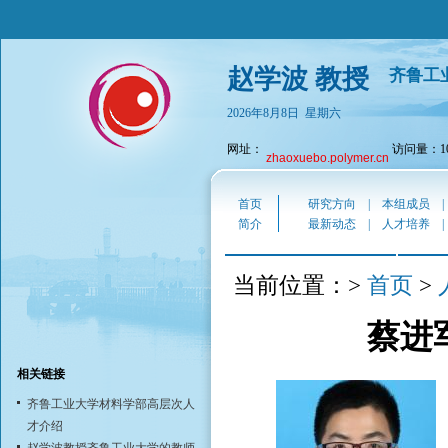
赵学波 教授
齐鲁工
2026年8月8日 星期六
网址：
访问量：10
zhaoxuebo.polymer.cn
首页
研究方向
|
本组成员
简介
最新动态
|
人才培养
首页
当前位置：>
>
蔡进军
相关链接
齐鲁工业大学材料学部高层次人
才介绍