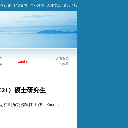
科学研究
-
群英聚首
-
产业发展
-
人才交流
-
聚合论坛
作
·
设为首页
English
馈
·
加入收藏
021）硕士研究生
现在山东能源集团工作。Email：