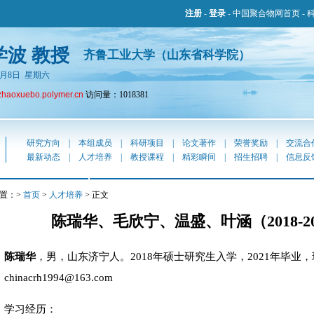
注册
-
登录
-
中国聚合物网首页
-
学波 教授
齐鲁工业大学（山东省科学院）
年8月8日 星期六
zhaoxuebo.polymer.cn
访问量：1018381
研究方向
|
本组成员
|
科研项目
|
论文著作
|
荣誉奖励
|
交流合
最新动态
|
人才培养
|
教授课程
|
精彩瞬间
|
招生招聘
|
信息反
置：>
首页
>
人才培养
> 正文
陈瑞华、毛欣宁、温盛、叶涵（2018-2
陈瑞华
，男，山东济宁人。2018年硕士研究生入学，2021年毕业，
chinacrh1994@163.com
学习经历：