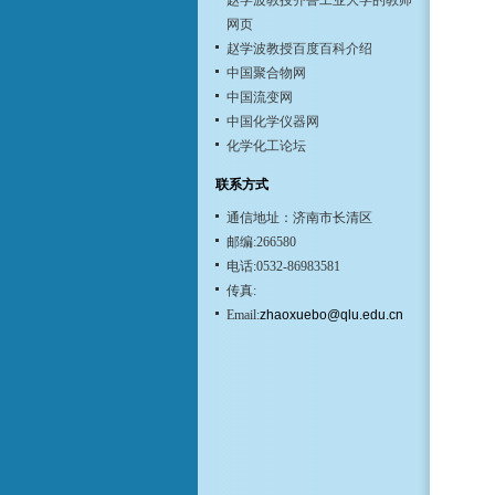
赵学波教授齐鲁工业大学的教师
网页
赵学波教授百度百科介绍
中国聚合物网
中国流变网
中国化学仪器网
化学化工论坛
联系方式
通信地址：济南市长清区
邮编:266580
电话:0532-86983581
传真:
Email:
zhaoxuebo@qlu.edu.cn