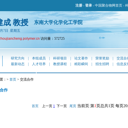
注册
-
登录
-
中国聚合物网首页
-
建成 教授
东南大学化学化工学院
年8月7日 星期五
zhoujiancheng.polymer.cn
访问量：572725
研究方向
|
本组成员
|
科研项目
|
论文著作
|
荣誉奖励
|
交流合
最新动态
|
人才培养
|
教授课程
|
精彩瞬间
|
招生招聘
|
信息反
置：>
首页
> 交流合作
合作
当前页:第
1
页总共1页:每页2
首页
上一页
1
下一页
尾页