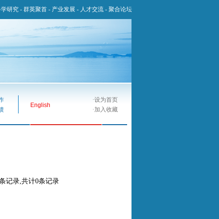
科学研究
-
群英聚首
-
产业发展
-
人才交流
-
聚合论坛
作
·
设为首页
English
馈
·
加入收藏
0条记录,共计0条记录