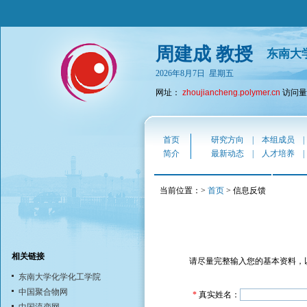
周建成 教授
东南大
2026年8月7日 星期五
网址：
zhoujiancheng.polymer.cn
访问量：
首页
研究方向
|
本组成员
简介
最新动态
|
人才培养
当前位置：>
首页
> 信息反馈
相关链接
请尽量完整输入您的基本资料，
东南大学化学化工学院
中国聚合物网
*
真实姓名：