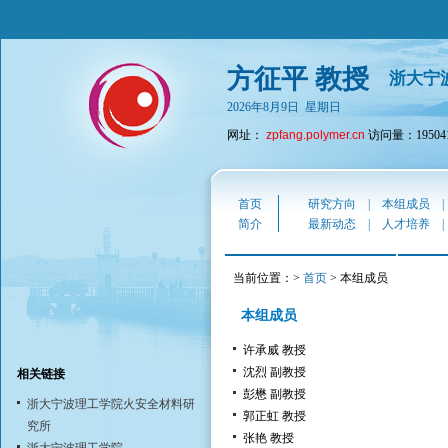
方征平 教授
浙大宁
2026年8月9日 星期日
网址：
zpfang.polymer.cn
访问量：19504
首页
研究方向
|
本组成员
简介
最新动态
|
人才培养
当前位置：>
首页
> 本组成员
本组成员
许承威 教授
沈烈 副教授
相关链接
彭懋 副教授
浙大宁波理工学院火安全材料研
郭正虹 教授
究所
张艳 教授