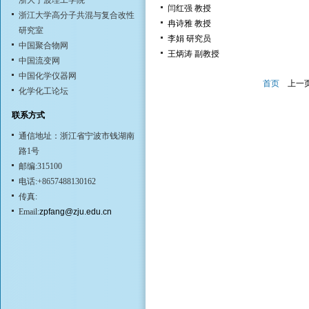
浙大宁波理工学院
闫红强 教授
浙江大学高分子共混与复合改性
冉诗雅 教授
研究室
李娟 研究员
中国聚合物网
王炳涛 副教授
中国流变网
中国化学仪器网
首页
上一
化学化工论坛
联系方式
通信地址：浙江省宁波市钱湖南
路1号
邮编:315100
电话:+8657488130162
传真:
Email:
zpfang@zju.edu.cn