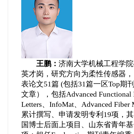
王鹏：
济南大学机械工程学院
英才岗，研究方向为柔性传感器，
表论文
51
篇
(
包括
31
篇一区
Top
期
文章），包括
Advanced Functional 
Letters
、
InfoMat
、
Advanced Fiber M
累计撰写、申请发明专利
19
项，其
国博士后面上项目、山东省青年基