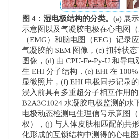
图
4
：
湿电极结构的分类
。
(a)
展示
示意图以及气凝胶电极在心电图（
（
EMG
）和脑电图（
EEG
）记录
气凝胶的
SEM
图像，
(c)
扭转状态
图像，
(d)
由
CPU-Fe-Py-U
和导电
生
EHI
分子结构，
(e) EHI
在
100
显微照片，
(f) EHI
电极同步记录的
浸入前具有多重超分子相互作用的
B2A3C1024
水凝胶电极监测的水
电极动态检测电生理信号示意图（
权），
(j)
与人体皮肤相匹配的共
化形成的互锁结构中测得的心电图