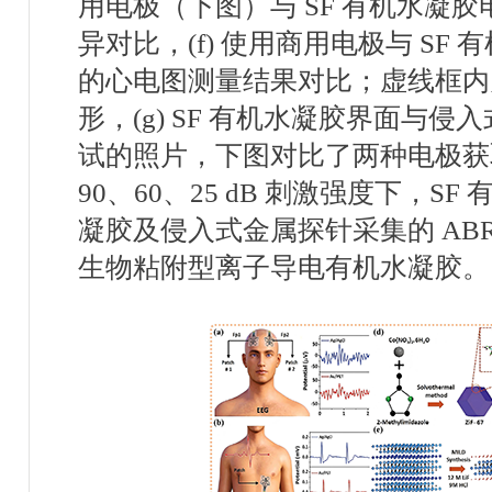
用电极（下图）与
SF
有机水凝胶
异对比，
(f)
使用商用电极与
SF
有
的心电图测量结果对比；虚线框内
形，
(g) SF
有机水凝胶界面与侵入
试的照片，下图对比了两种电极获
90
、
60
、
25 dB
刺激强度下，
SF
凝胶及侵入式金属探针采集的
AB
生物粘附型离子导电有机水凝胶。