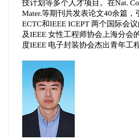
技计划等多个人才项目。在
Nat. C
Mater.
等期刊共发表论文
40
余篇，
ECTC
和
IEEE ICEPT
两个国际会议
及
IEEE
女性工程师协会上海分会
度
IEEE
电子封装协会杰出青年工