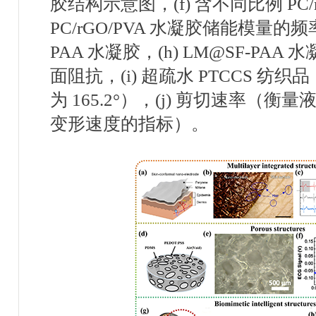
胶结构示意图，
(f)
含不同比例
PC
PC/rGO/PVA
水凝胶储能模量的频
PAA
水凝胶，
(h) LM@SF-PAA
水
面阻抗，
(i)
超疏水
PTCCS
纺织品
为
165.2°
），
(j)
剪切速率（衡量
变形速度的指标）。