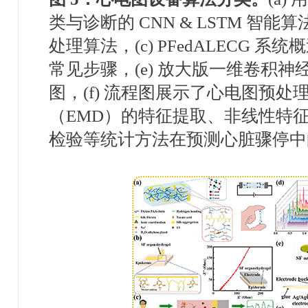
类与诊断的
CNN & LSTM
智能算
处理算法，
(c) PFedALECG
系统概
常见步骤，
(e)
放大版一维卷积神
图，
(f)
流程图展示了心电图预处
（
EMD
）的特征提取、非线性特
检验等统计方法在预测心脏骤停中