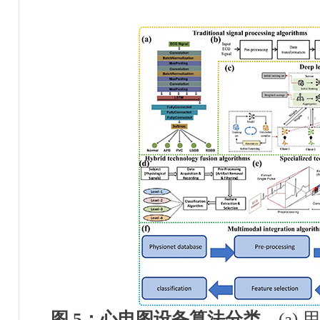
图
5
：
心电图设备算法分类
。
(a)
用