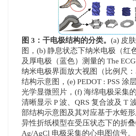
图
3
：
干电极结构的分类
。
(a)
皮肤
图，
(b)
静息状态下纳米电极（红
及厚电极（蓝色）测量的
The EC
纳米电极界面放大视图（比例尺：
结构示意图，
(e) PEDOT : PSS
涂
光学显微照片，
(f)
海绵电极采集
清晰显示
P
波、
QRS
复合波及
T
部结构示意图及其对应基于水蛭形
异性折纸模型在受压状态下的折叠
Ag/AgCl
电极采集的心电图信号。