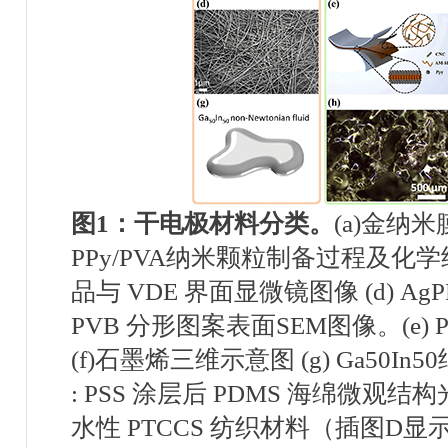
图
1
：
干电极材料分类。
(a)
金纳米
PPy/PVA
纳米颗粒制备过程及化学
品与
VDE
界面显微镜图像
(d) Ag
PVB
分形图案表面
SEM
图像
。
(e)
(f)
石墨烯三维示意图
(g) Ga50In50
: PSS
涂层后
PDMS
海绵微观结构
水性
PTCCS
纺织材料（插图
D
显