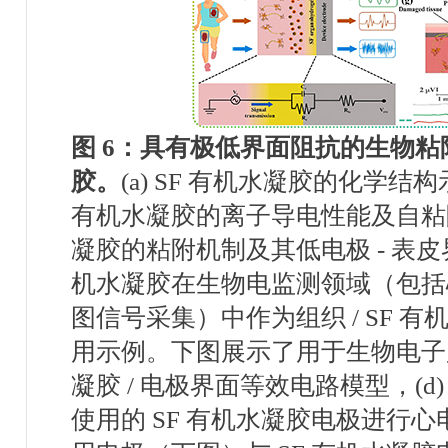
图
6
：
具有极低界面阻抗的生物粘
胶。
(a) SF
有机水凝胶的化学结构
有机水凝胶的离子导电性能及自粘
凝胶的粘附机制及其低电极
-
表皮
机水凝胶在生物电监测领域（包括
图信号采集）中作为组织
/ SF
有
用示例。下图展示了用于生物电
凝胶
/
电极界面等效电路模型，
(d
使用的
SF
有机水凝胶电极进行心