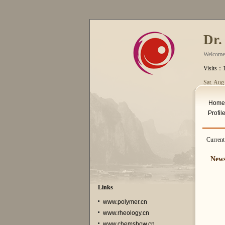
Dr.
Welcome
Visits：
Sat. Aug
Home
Profil
Current
New
Links
www.polymer.cn
www.rheology.cn
www.chemshow.cn