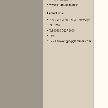
www.chembbs.com.cn
Contact Info.
Address：吉朗，维省，澳大利亚
Zip:3216
Tel:0061 3 5227 2666
Fax:
Email:
auwangjing@hotmail.com