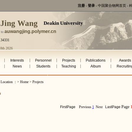
注册
-
登录
-
中国聚合物网首页
-
 Jing Wang
Deakin University
auwangjing.polymer.cn
 to
134331
 8th 2026
|
|
|
|
|
Interests
Personnel
Projects
Publications
Awards
|
|
|
|
|
e
News
Students
Teaching
Album
Recruitin
 Location ：> Home > Projects
s
Page
FirstPage
Previous
1
Next
LastPage