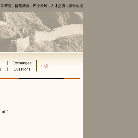
科学研究
-
群英聚首
-
产业发展
-
人才交流
-
聚合论坛
|
Exchanges
中文
|
g
Questions
1
of 1