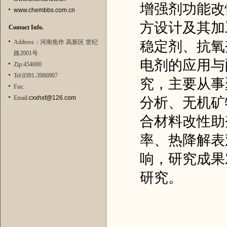
增强剂功能改
www.chembbs.com.cn
方设计及其加
Contact Info.
Address：河南焦作 高新区 世纪
稳定剂、抗氧
路2001号
电剂的应用与
Zip:454000
Tel:0391-3986907
究，主要从事
Fax:
Email:
cxxhxf@126.com
分析、无机矿
合材料改性助
率、热降解表
响，研究成果
研究。