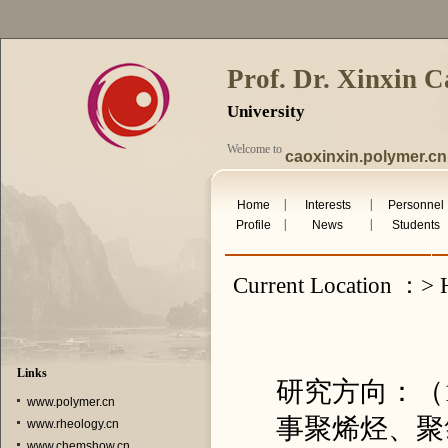
Prof. Dr. Xinxin C
University
Welcome to
caoxinxin.polymer.cn
Visits：190285
|
|
Home
Interests
Personnel
Thurs. Aug 6th 2026
|
|
Profile
News
Students
Current Location ：> H
Links
研究方向：（
www.polymer.cn
事聚烯烃、聚氯
www.rheology.cn
www.chemshow.cn